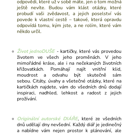
odpovědi, které už v sobě máte, jen o tom možná
ještě nevíte. Budou vám klást otázky, které
probudí vaši zvědavost, a jejich poselství vás
povede k vlastní cestě – takové, která opravdu
odpovídá tomu, kým jste, a ne rolím, které vám
někdo určil.
Život jednoDUŠE
-
kartičky,
které vás provedou
životem ve všech jeho proměnách. V jeho
mimořádné kráse, ale i na nečekaných životních
křižovatkách. Pomáhají najít vnitřní klid,
moudrost a odvahu být skutečně sám
sebou.
Citáty, úvahy a všetečné otázky, které na
kartičkách najdete, vám do všedních dnů dodají
inspiraci, nadhled, lehkost a radost z jejich
prožívání.
Originální autorské
DIÁŘE
, které ze všedních
dnů udělají dny nevšední. Každý diář je jedinečný
a nabídne vám nejen prostor k plánování, ale