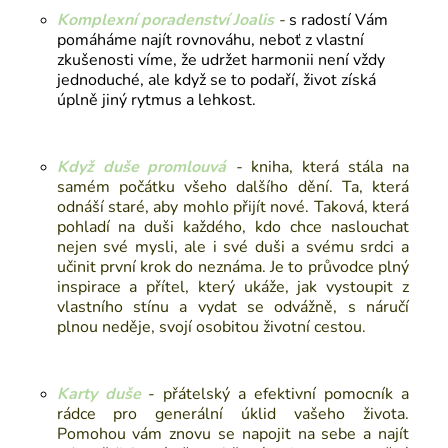
Komplexní poradenství Joalis
-
s radostí Vám
pomáháme najít rovnováhu, neboť z vlastní
zkušenosti víme, že udržet harmonii není vždy
jednoduché, ale když se to podaří, život získá
úplně jiný rytmus a lehkost.
Když duše promlouvá
-
kniha
, která stála na
samém počátku všeho dalšího dění. Ta, která
odnáší staré, aby mohlo přijít nové. Taková, která
pohladí na duši každého, kdo chce naslouchat
nejen své mysli, ale i své duši a svému srdci a
učinit první krok do neznáma. Je to průvodce plný
inspirace a přítel, který ukáže, jak vystoupit z
vlastního stínu a vydat se odvážně, s náručí
plnou neděje, svojí osobitou životní cestou.
Karty duše
-
přátelský a efektivní pomocník a
rádce pro generální úklid vašeho života.
Pomohou vám znovu se napojit na sebe a najít