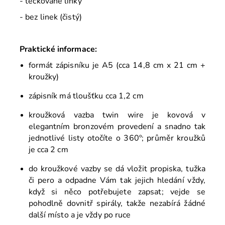
- tečkované linky
- bez linek (čistý)
Praktické informace:
formát zápisníku je A5 (cca 14,8 cm x 21 cm +
kroužky)
zápisník má tloušťku cca 1,2 cm
kroužková vazba twin wire je kovová v
elegantním bronzovém provedení a snadno tak
jednotlivé listy otočíte o 360º; průměr kroužků
je cca 2 cm
do kroužkové vazby se dá vložit propiska, tužka
či pero a odpadne Vám tak jejich hledání vždy,
když si něco potřebujete zapsat; vejde se
pohodlně dovnitř spirály, takže nezabírá žádné
další místo a je vždy po ruce