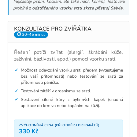
(nejčastěji psům, kočkám, ale také např. koním). Testování
probíhá
z odstřiženého vzorku srsti skrze přístroj Salvia
.
KONZULTACE PRO ZVÍŘÁTKA
⏱ 30–45 minut
Řešení potíží zvířat (alergií, škrábání kůže,
zažívání, bázlivosti, apod.) pomocí vzorku srsti.
Možnost odevzdání vzorku srsti předem (vytestujeme
bez vaší přítomnosti) nebo testování ze srsti za
přítomnosti páníčka.
Testování zátěží v organismu ze srsti.
Sestavení cílené kúry z bylinných kapek (snadná
aplikace do krmiva nebo kapáním na kůži).
ZVÝHODNĚNÁ CENA (PŘI ODBĚRU PREPARÁTŮ)
330 Kč