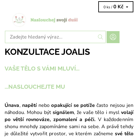
0 Kč
0 ks /
KONZULTACE JOALIS
VAŠE TĚLO S VÁMI MLUVÍ...
...NASLOUCHEJTE MU
Únava
,
napětí
nebo
opakující se potíže
často nejsou jen
náhodou. Mohou být
signálem
, že vaše tělo i mysl
volají
po větší rovnováze, zpomalení a péči.
V každodenním
shonu mnohdy zapomínáme sami na sebe. A právě tehdy
je důležité vytvořit prostor, ve kterém začneme
své tělo