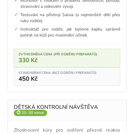
Rozhovor s rodičem o průběhu těhotenství, porodu,
stravování a celkovém vývoji.
Testování na přístroji Salvia (u nejmenších dětí přes
ruku rodiče).
Instruktáž pro rodiče, jak bylinné kapky správně
potírat na kůži pro maximální účinek.
ZVÝHODNĚNÁ CENA (PŘI ODBĚRU PREPARÁTŮ)
330 Kč
STANDARDNÍ CENA (BEZ ODBĚRU PREPARÁTŮ)
450 Kč
DĚTSKÁ KONTROLNÍ NÁVŠTĚVA
⏱ 20–30 minut
Zhodnocení kúry pro ověření přesné reakce