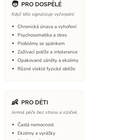
🧑
PRO DOSPĚLÉ
Když tělo signalizuje vyčerpání.
Chronická únava a vyhoření
Psychosomatika a stres
Problémy se spánkem
Zažívací potíže a intolerance
Opakované záněty a ekzémy
Různé vleklé fyzické obtíže
👶
PRO DĚTI
Jemná péče bez stresu a slziček.
Častá nemocnost
Ekzémy a vyrážky