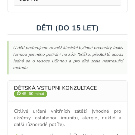
DĚTI (DO 15 LET)
U dětí preferujeme rovněž klasické bylinné preparáty Joalis
formou jemného potírání na kůži (bříško, předloktí, apod.)
Jedná se o vysoce účinnou a pro dítě zcela nestresující
metodu.
DĚTSKÁ VSTUPNÍ KONZULTACE
⏱ 45–60 minut
Citlivé určení vnitřních zátěží (vhodné pro
ekzémy, oslabenou imunitu, alergie, neklid a
další různorodé potíže).