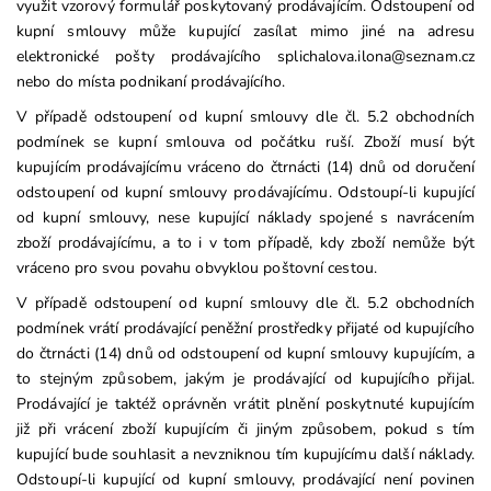
využit vzorový formulář poskytovaný prodávajícím. Odstoupení od
kupní smlouvy může kupující zasílat mimo jiné na adresu
elektronické pošty prodávajícího splichalova.ilona@seznam.cz
nebo do místa podnikaní prodávajícího.
V případě odstoupení od kupní smlouvy dle čl. 5.2 obchodních
podmínek se kupní smlouva od počátku ruší. Zboží musí být
kupujícím prodávajícímu vráceno do čtrnácti (14) dnů od doručení
odstoupení od kupní smlouvy prodávajícímu. Odstoupí-li kupující
od kupní smlouvy, nese kupující náklady spojené s navrácením
zboží prodávajícímu, a to i v tom případě, kdy zboží nemůže být
vráceno pro svou povahu obvyklou poštovní cestou.
V případě odstoupení od kupní smlouvy dle čl. 5.2 obchodních
podmínek vrátí prodávající peněžní prostředky přijaté od kupujícího
do čtrnácti (14) dnů od odstoupení od kupní smlouvy kupujícím, a
to stejným způsobem, jakým je prodávající od kupujícího přijal.
Prodávající je taktéž oprávněn vrátit plnění poskytnuté kupujícím
již při vrácení zboží kupujícím či jiným způsobem, pokud s tím
kupující bude souhlasit a nevzniknou tím kupujícímu další náklady.
Odstoupí-li kupující od kupní smlouvy, prodávající není povinen