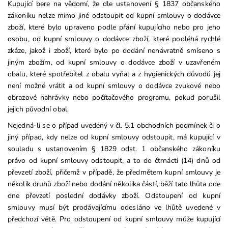
Kupující bere na vědomí, že dle ustanovení § 1837 občanského
zákoníku nelze mimo jiné odstoupit od kupní smlouvy o dodávce
zboží, které bylo upraveno podle přání kupujícího nebo pro jeho
osobu, od kupní smlouvy o dodávce zboží, které podléhá rychlé
zkáze, jakož i zboží, které bylo po dodání nenávratně smíseno s
jiným zbožím, od kupní smlouvy o dodávce zboží v uzavřeném
obalu, které spotřebitel z obalu vyňal a z hygienických důvodů jej
není možné vrátit a od kupní smlouvy o dodávce zvukové nebo
obrazové nahrávky nebo počítačového programu, pokud porušil
jejich původní obal.
Nejedná-li se o případ uvedený v čl. 5.1 obchodních podmínek či o
jiný případ, kdy nelze od kupní smlouvy odstoupit, má kupující v
souladu s ustanovením § 1829 odst. 1 občanského zákoníku
právo od kupní smlouvy odstoupit, a to do čtrnácti (14) dnů od
převzetí zboží, přičemž v případě, že předmětem kupní smlouvy je
několik druhů zboží nebo dodání několika částí, běží tato lhůta ode
dne převzetí poslední dodávky zboží. Odstoupení od kupní
smlouvy musí být prodávajícímu odesláno ve lhůtě uvedené v
předchozí větě. Pro odstoupení od kupní smlouvy může kupující