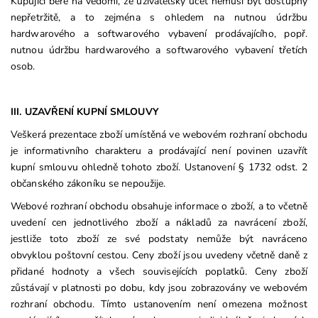
Kupující bere na vědomí, že uživatelský účet nemusí být dostupný
nepřetržitě, a to zejména s ohledem na nutnou údržbu
hardwarového a softwarového vybavení prodávajícího, popř.
nutnou údržbu hardwarového a softwarového vybavení třetích
osob.
III. UZAVŘENÍ KUPNÍ SMLOUVY
Veškerá prezentace zboží umístěná ve webovém rozhraní obchodu
je informativního charakteru a prodávající není povinen uzavřít
kupní smlouvu ohledně tohoto zboží. Ustanovení § 1732 odst. 2
občanského zákoníku se nepoužije.
Webové rozhraní obchodu obsahuje informace o zboží, a to včetně
uvedení cen jednotlivého zboží a nákladů za navrácení zboží,
jestliže toto zboží ze své podstaty nemůže být navráceno
obvyklou poštovní cestou. Ceny zboží jsou uvedeny včetně daně z
přidané hodnoty a všech souvisejících poplatků. Ceny zboží
zůstávají v platnosti po dobu, kdy jsou zobrazovány ve webovém
rozhraní obchodu. Tímto ustanovením není omezena možnost