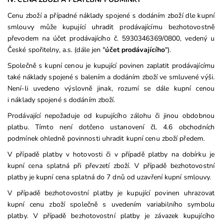
Cenu zboží a případné náklady spojené s dodáním zboží dle kupní
smlouvy může kupující uhradit prodávajícímu bezhotovostně
převodem na účet prodávajícího č. 5930346369/0800, vedený u
České spořitelny, a.s. (dále jen "
účet prodávajícího
").
Společně s kupní cenou je kupující povinen zaplatit prodávajícímu
také náklady spojené s balením a dodáním zboží ve smluvené výši.
Není-li uvedeno výslovně jinak, rozumí se dále kupní cenou
i náklady spojené s dodáním zboží.
Prodávající nepožaduje od kupujícího zálohu či jinou obdobnou
platbu. Tímto není dotčeno ustanovení čl. 4.6 obchodních
podmínek ohledně povinnosti uhradit kupní cenu zboží předem.
V případě platby v hotovosti či v případě platby na dobírku je
kupní cena splatná při převzetí zboží. V případě bezhotovostní
platby je kupní cena splatná do 7 dnů od uzavření kupní smlouvy.
V případě bezhotovostní platby je kupující povinen uhrazovat
kupní cenu zboží společně s uvedením variabilního symbolu
platby. V případě bezhotovostní platby je závazek kupujícího