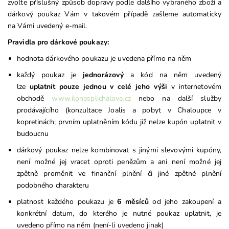
zvolte příslušný způsob dopravy podle dalšího vybraného zboží a
dárkový poukaz Vám v takovém případě zašleme automaticky
na Vámi uvedený e-mail.
Pravidla pro dárkové poukazy:
hodnota dárkového poukazu je uvedena přímo na něm
každý poukaz je
jednorázový
a kód na něm uvedený
lze
uplatnit pouze jednou v celé jeho výši
v internetovém
obchodě
www.ilonasplichalova.cz
nebo na další služby
prodávajícího (konzultace Joalis a pobyt v Chaloupce v
kopretinách; prvním uplatněním kódu již nelze kupón uplatnit v
budoucnu
dárkový poukaz nelze kombinovat s jinými slevovými kupóny,
není možné jej vracet oproti penězům a ani není možné jej
zpětně proměnit ve finanční plnění či jiné zpětné plnění
podobného charakteru
platnost každého poukazu je
6 měsíců
od jeho zakoupení a
konkrétní datum, do kterého je nutné poukaz uplatnit, je
uvedeno přímo na něm (není-li uvedeno jinak)