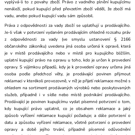
vyplývá-li to z povahy zboží. Právo z vadného plnění kupujícímu
nenáleží, pokud kupující před převzetím zboží věděl, že zboží má
vadu, anebo pokud kupující vadu sám způsobil.
Práva z odpovědnosti za vady zboží se uplatňují u prodávajícího.
Je-li však v potvrzení vydaném prodávajícím ohledně rozsahu práv
z odpovědnosti za vady (ve smyslu ustanovení § 2166
občanského zákoníku) uvedena jiná osoba určená k opravě, která
je v místě prodávajícího nebo v místě pro kupujícího bližším,
uplatní kupující právo na opravu u toho, kdo je určen k provedení
opravy. S výjimkou případů, kdy je k provedení opravy určena jiná
osoba podle předchozí věty, je prodávající povinen přijmout
reklamaci v kterékoli provozovně, v níž je přijetí reklamace možné s
ohledem na sortiment prodávaných výrobků nebo poskytovaných
služeb, případně i v sídle nebo místě podnikání prodávajícího.
Prodávající je povinen kupujícímu vydat písemné potvrzení o tom,
kdy kupující právo uplatnil, co je obsahem reklamace a jaký
způsob vyřízení reklamace kupující požaduje; a dále potvrzení o
datu a způsobu vyřízení reklamace, včetně potvrzení o provedení
opravy a době jejího trvání, případně písemné odůvodnění