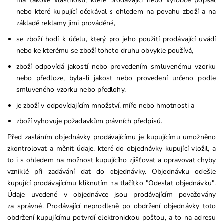
má takové vlastnosti, které prodávající nebo výrobce popsal
nebo které kupující očekával s ohledem na povahu zboží a na
základě reklamy jimi prováděné,
se zboží hodí k účelu, který pro jeho použití prodávající uvádí
nebo ke kterému se zboží tohoto druhu obvykle používá,
zboží odpovídá jakostí nebo provedením smluvenému vzorku
nebo předloze, byla-li jakost nebo provedení určeno podle
smluveného vzorku nebo předlohy,
je zboží v odpovídajícím množství, míře nebo hmotnosti a
zboží vyhovuje požadavkům právních předpisů.
Před zasláním objednávky prodávajícímu je kupujícímu umožněno
zkontrolovat a měnit údaje, které do objednávky kupující vložil, a
to i s ohledem na možnost kupujícího zjišťovat a opravovat chyby
vzniklé při zadávání dat do objednávky. Objednávku odešle
kupující prodávajícímu kliknutím na tlačítko "Odeslat objednávku".
Údaje uvedené v objednávce jsou prodávajícím považovány
za správné. Prodávající neprodleně po obdržení objednávky toto
obdržení kupujícímu potvrdí elektronickou poštou, a to na adresu