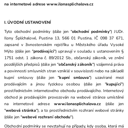
na internetové adrese www.ilonasplichalova.cz
I. ÚVODNÍ USTANOVENÍ
Tyto obchodní podmínky (dále jen "
obchodní podmínky
") JUDr.
Ilony Šplíchalové, Pustina 13, 566 01 Pustina, IČ 098 37 671,
zapsané v živnostenském rejstříku u Městského úřadu Vysoké
Mýto (dále jen "
prodávající
") upravují v souladu s ustanovením §
1751 odst. 1 zákona č. 89/2012 Sb., občanský zákoník, ve znění
pozdějších předpisů (dále jen "
občanský zákoník
") vzájemná práva
a povinnosti smluvních stran vzniklé v souvislosti nebo na základě
kupní smlouvy (dále jen "
kupní smlouva
") uzavírané mezi
prodávajícím a jinou fyzickou osobou (dále jen "
kupující
")
prostřednictvím internetového obchodu prodávajícího. Internetový
obchod je prodávajícím provozován na webové stránce umístěné
na internetové adrese
www.ilonasplichalova.cz
(dále jen
"
webová stránka
"), a to prostřednictvím rozhraní webové stránky
(dále jen "
webové rozhraní obchodu
").
Obchodní podmínky se nevztahují na případy, kdy osoba, která má