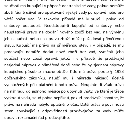
součásti má kupující i v případě odstranitelné vady, pokud nemůže
zboží řádně užívat pro opakovaný výskyt vady po opravě nebo pro
větší počet vad. V takovém případě má kupující i právo od
smlouvy odstoupit. Neodstoupí-li kupující od smlouvy nebo
neuplatní-li právo na dodání nového zboží bez vad, na výměnu
jeho součásti nebo na opravu zboží, může požadovat přiměřenou
slevu. Kupující má právo na přiměřenou slevu i v případě, že mu
prodávající nemůže dodat nové zboží bez vad, vyměnit jeho
součást nebo zboží opravit, jakož i v případě, že prodávající
nezjedná nápravu v přiměřené době nebo že by zjednání nápravy
kupujícímu působilo značné obtíže. Kdo má právo podle § 1923
občanského zákoníku, náleží mu i náhrada nákladů účelně
vynaložených při uplatnění tohoto práva. Neuplatní-li však právo
na náhradu do jednoho měsíce po uplynutí lhůty, ve které je třeba
vytknout vadu, soud právo nepřizná, pokud prodávající namítne, že
právo na náhradu nebylo uplatněno včas. Další práva a povinnosti
stran související s odpovědností prodávajícího za vady může
upravit reklamační řád prodávajícího.