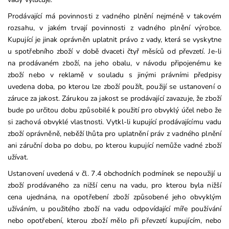
Prodávající má povinnosti z vadného plnění nejméně v takovém
rozsahu, v jakém trvají povinnosti z vadného plnění výrobce.
Kupující je jinak oprávněn uplatnit právo z vady, která se vyskytne
u spotřebního zboží v době dvaceti čtyř měsíců od převzetí. Je-li
na prodávaném zboží, na jeho obalu, v návodu připojenému ke
zboží nebo v reklamě v souladu s jinými právními předpisy
uvedena doba, po kterou lze zboží použít, použijí se ustanovení o
záruce za jakost. Zárukou za jakost se prodávající zavazuje, že zboží
bude po určitou dobu způsobilé k použití pro obvyklý účel nebo že
si zachová obvyklé vlastnosti. Vytkl-li kupující prodávajícímu vadu
zboží oprávněně, neběží lhůta pro uplatnění práv z vadného plnění
ani záruční doba po dobu, po kterou kupující nemůže vadné zboží
užívat.
Ustanovení uvedená v čl. 7.4 obchodních podmínek se nepoužijí u
zboží prodávaného za nižší cenu na vadu, pro kterou byla nižší
cena ujednána, na opotřebení zboží způsobené jeho obvyklým
užíváním, u použitého zboží na vadu odpovídající míře používání
nebo opotřebení, kterou zboží mělo při převzetí kupujícím, nebo