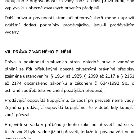
kupujícího z odpovědnosti za vady zboží a další práva kupujícího
vyplývající z obecně závazných právních předpisů.
Další práva a povinnosti stran při přepravě zboží mohou upravit
zvláštní dodací podmínky prodávajícího, jsou-li prodávajícím
vydány.
VII. PRÁVA Z VADNÉHO PLNĚNÍ
Práva a povinnosti smluvních stran ohledně práv z vadného
plnění se řídí příslušnými obecně závaznými právními předpisy
(zejména ustanoveními § 1914 až 1925, § 2099 až 2117 a § 2161
až 2174 občanského zákoníku a zákonem č. 634/1992 Sb., o
ochraně spotřebitele, ve znění pozdějších předpisů).
Prodávající odpovídá kupujícímu, že zboží při převzetí nemá vady.
Zejména prodávající odpovídá kupujícímu, že v době, kdy kupující
zboží převzal:
Projeví-li se vada v průběhu jednoho roku od převzetí, má se za
to, že zboží bylo vadné již při převzetí, ledaže to povaha věci nebo
vady vylučuje.