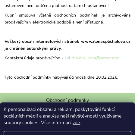
ustanovení není dotčena platnost ostatních ustanovení.
Kupní smlouva včetně obchodních podmínek je archivována
prodávajícím v elektronické podobě a není přístupná.
Veškerý obsah internetových stránek www.ilonasplichalova.cz
je chráněn autorskými právy.
Kontaktní údaje prodávajícího -
splichalova.ilona@seznam.cz
.
Tyto obchodní podmínky nabývají účinnosti dne 20.02.2026.
Obchodní podmínky
K personalizaci obsahu a reklam, poskytování funkcí
Podmínky ochrany osobních údajů
sociálních médií a analýze naší návštěvnosti využíváme
Vzor odstoupení od smlouvy
Upozornění šperky
soubory cookies. Více informací
zde
.