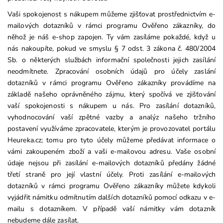
Vaši spokojenost s nákupem můžeme zjišťovat prostřednictvím e-
mailových dotazníků v rámci programu Ověřeno zákazníky, do
něhož je náš e-shop zapojen. Ty vám zasíláme pokaždé, když u
nás nakoupíte, pokud ve smyslu § 7 odst. 3 zákona č. 480/2004
Sb. o některých službách informační společnosti jejich zasílání
neodmítnete. Zpracování osobních údajů pro účely zaslání
dotazníků v rámci programu Ověřeno zákazníky provádíme na
základě našeho oprávněného zájmu, který spočívá ve zjišťování
vaší spokojenosti s nákupem u nás. Pro zasílání dotazníků,
vyhodnocování vaší zpětné vazby a analýz našeho tržního
postavení využíváme zpracovatele, kterým je provozovatel portálu
Heureka.cz; tomu pro tyto účely můžeme předávat informace o
vámi zakoupeném zboží a vaši e-mailovou adresu. Vaše osobní
údaje nejsou při zasílání e-mailových dotazníků předány žádné
třetí straně pro její vlastní účely. Proti zasílání e-mailových
dotazníků v rámci programu Ověřeno zákazníky můžete kdykoli
vyjádřit námitku odmítnutím dalších dotazníků pomocí odkazu v e-
mailu s dotazníkem. V případě vaší námitky vám dotazník
nebudeme dále zasílat.