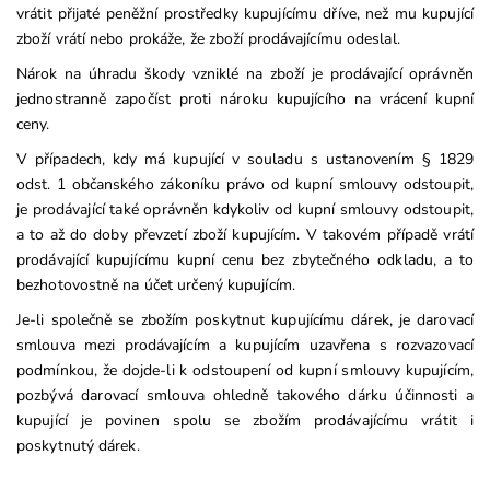
vrátit přijaté peněžní prostředky kupujícímu dříve, než mu kupující
zboží vrátí nebo prokáže, že zboží prodávajícímu odeslal.
Nárok na úhradu škody vzniklé na zboží je prodávající oprávněn
jednostranně započíst proti nároku kupujícího na vrácení kupní
ceny.
V případech, kdy má kupující v souladu s ustanovením § 1829
odst. 1 občanského zákoníku právo od kupní smlouvy odstoupit,
je prodávající také oprávněn kdykoliv od kupní smlouvy odstoupit,
a to až do doby převzetí zboží kupujícím. V takovém případě vrátí
prodávající kupujícímu kupní cenu bez zbytečného odkladu, a to
bezhotovostně na účet určený kupujícím.
Je-li společně se zbožím poskytnut kupujícímu dárek, je darovací
smlouva mezi prodávajícím a kupujícím uzavřena s rozvazovací
podmínkou, že dojde-li k odstoupení od kupní smlouvy kupujícím,
pozbývá darovací smlouva ohledně takového dárku účinnosti a
kupující je povinen spolu se zbožím prodávajícímu vrátit i
poskytnutý dárek.