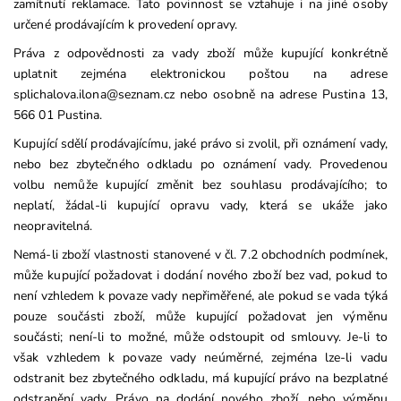
zamítnutí reklamace. Tato povinnost se vztahuje i na jiné osoby
určené prodávajícím k provedení opravy.
Práva z odpovědnosti za vady zboží může kupující konkrétně
uplatnit zejména elektronickou poštou na adrese
splichalova.ilona@seznam.cz nebo osobně na adrese Pustina 13,
566 01 Pustina.
Kupující sdělí prodávajícímu, jaké právo si zvolil, při oznámení vady,
nebo bez zbytečného odkladu po oznámení vady. Provedenou
volbu nemůže kupující změnit bez souhlasu prodávajícího; to
neplatí, žádal-li kupující opravu vady, která se ukáže jako
neopravitelná.
Nemá-li zboží vlastnosti stanovené v čl. 7.2 obchodních podmínek,
může kupující požadovat i dodání nového zboží bez vad, pokud to
není vzhledem k povaze vady nepřiměřené, ale pokud se vada týká
pouze součásti zboží, může kupující požadovat jen výměnu
součásti; není-li to možné, může odstoupit od smlouvy. Je-li to
však vzhledem k povaze vady neúměrné, zejména lze-li vadu
odstranit bez zbytečného odkladu, má kupující právo na bezplatné
odstranění vady. Právo na dodání nového zboží, nebo výměnu