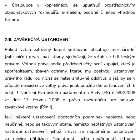
v Chaloupce v kopretinách, se uplatňují prostřednictvím
objednávkových formulářů, e-mailem, osobně či jinou vhodnou
formou.
XIII. ZÁVĚREČNÁ USTANOVENÍ
Pokud vztah založený kupní smlouvou obsahuje mezinárodní
(zahraniční) prvek, pak strany sjednávají, že vztah se řídí českým
právem. Volbou práva podle předchozí věty není kupující, který je
spotřebitelem, zbaven ochrany, kterou mu poskytují ustanovení
právního řádu, od nichž se nelze smluvně odchýlit, a jež by se v
případě neexistence volby práva jinak použila dle ustanovení čl. 6
odst. 1 Nařízení Evropského parlamentu a Rady (ES) č. 593/2008
ze dne 17. června 2008 o právu rozhodném pro smluvní
závazkové vztahy (Řím I).
Je-li některé ustanovení obchodních podmínek neplatné nebo
neúčinné, nebo se takovým stane, namísto neplatných ustanovení
nastoupí ustanovení, jehož smysl se neplatnému ustanovení
co nejvíce přibližuje. Neplatností nebo neúčinností jednoho