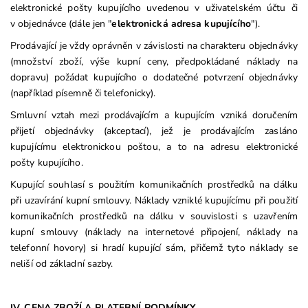
elektronické pošty kupujícího uvedenou v uživatelském účtu či
v objednávce (dále jen "
elektronická adresa kupujícího
").
Prodávající je vždy oprávněn v závislosti na charakteru objednávky
(množství zboží, výše kupní ceny, předpokládané náklady na
dopravu) požádat kupujícího o dodatečné potvrzení objednávky
(například písemně či telefonicky).
Smluvní vztah mezi prodávajícím a kupujícím vzniká doručením
přijetí objednávky (akceptací), jež je prodávajícím zasláno
kupujícímu elektronickou poštou, a to na adresu elektronické
pošty kupujícího.
Kupující souhlasí s použitím komunikačních prostředků na dálku
při uzavírání kupní smlouvy. Náklady vzniklé kupujícímu při použití
komunikačních prostředků na dálku v souvislosti s uzavřením
kupní smlouvy (náklady na internetové připojení, náklady na
telefonní hovory) si hradí kupující sám, přičemž tyto náklady se
neliší od základní sazby.
IV. CENA ZBOŽÍ A PLATEBNÍ PODMÍNKY