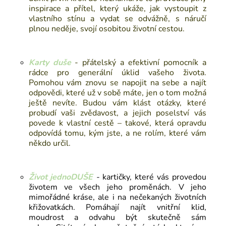
inspirace a přítel, který ukáže, jak vystoupit z
vlastního stínu a vydat se odvážně, s náručí
plnou neděje, svojí osobitou životní cestou.
Karty duše
-
přátelský a efektivní pomocník a
rádce pro generální úklid vašeho života.
Pomohou vám znovu se napojit na sebe a najít
odpovědi, které už v sobě máte, jen o tom možná
ještě nevíte. Budou vám klást otázky, které
probudí vaši zvědavost, a jejich poselství vás
povede k vlastní cestě – takové, která opravdu
odpovídá tomu, kým jste, a ne rolím, které vám
někdo určil.
Život jednoDUŠE
-
kartičky,
které vás provedou
životem ve všech jeho proměnách. V jeho
mimořádné kráse, ale i na nečekaných životních
křižovatkách. Pomáhají najít vnitřní klid,
moudrost a odvahu být skutečně sám