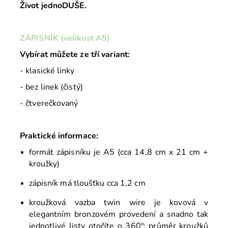
Život jednoDUŠE.
ZÁPISNÍK (velikost A5)
Vybírat můžete ze tří variant:
- klasické linky
- bez linek (čistý)
- čtverečkovaný
Praktické informace:
formát zápisníku je A5 (cca 14,8 cm x 21 cm +
kroužky)
zápisník má tloušťku cca 1,2 cm
kroužková vazba twin wire je kovová v
elegantním bronzovém provedení a snadno tak
jednotlivé listy otočíte o 360º; průměr kroužků