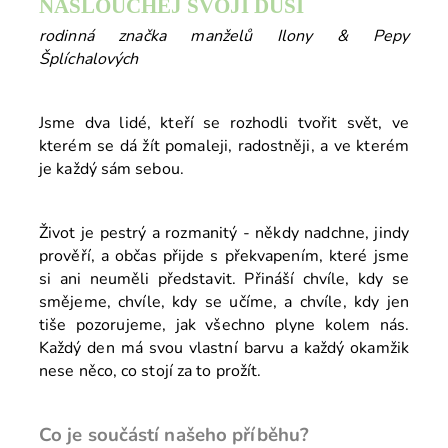
NASLOUCHEJ SVOJÍ DUŠI
rodinná značka manželů Ilony & Pepy
Šplíchalových
Jsme dva lidé, kteří se rozhodli tvořit svět, ve
kterém se dá žít pomaleji, radostněji, a ve kterém
je každý sám sebou.
Život je pestrý a rozmanitý - někdy nadchne, jindy
prověří, a občas přijde s překvapením, které jsme
si ani neuměli představit. Přináší chvíle, kdy se
smějeme, chvíle, kdy se učíme, a chvíle, kdy jen
tiše pozorujeme, jak všechno plyne kolem nás.
Každý den má svou vlastní barvu a každý okamžik
nese něco, co stojí za to prožít.
Co je součástí našeho příběhu?