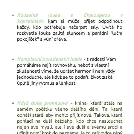
Kouzelná louka s Chaloupkou v
kopretinách,
kam si může přijet odpočinout
každý, kdo potřebuje načerpat síly. Uvítá ho
rozkvetlá louka zalitá sluncem a parádní "luční
pokojíček" s vůní dřeva.
Komplexní poradenství Joalis
-
s radostí Vám
pomáháme najít rovnováhu, neboť z vlastní
zkušenosti víme, že udržet harmonii není vždy
jednoduché, ale když se to podaří, život získá
úplně jiný rytmus a lehkost.
Když duše promlouvá
-
kniha
, která stála na
samém počátku všeho dalšího dění. Ta, která
odnáší staré, aby mohlo přijít nové. Taková, která
pohladí na duši každého, kdo chce naslouchat
nejen své mysli, ale i své duši a svému srdci a
učinit první krok do neznáma. Je to průvodce plný