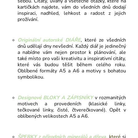
sebou.
Citáty, úvahy a všetečné otázky, které na
kartičkách najdete, vám do všedních dnů dodají
inspiraci, nadhled, lehkost a radost z jejich
prožívání.
Originální autorské
DIÁŘE
, které ze všedních
dnů udělají dny nevšední. Každý diář je jedinečný
a nabídne vám nejen prostor k plánování, ale
také místo pro vaši kreativitu a inspirativní citáty,
které vás budou těšit během celého roku.
Oblíbené formáty A5 a A6 a motivy s bohatou
symbolikou.
Designové BLOKY A ZÁPISNÍKY
v rozmanitých
motivech a provedeních (klasické linky,
tečkované linky, čisté, čtverečkované). Opět v
oblíbených velikostech A5 a A6.
ŠPERKY z přírodních minerálů a dřeva
,
které
si