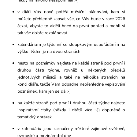
nikdy na nikoho nezapomněli :-)
v diáři Vás nově potěší měsíční plánování, kam si
můžete přehledně zapsat vše, co Vás bude v roce 2026
čekat, abyste to viděli hned na první pohled a mohli si
tak vše dobře rozplánovat
kalendárium je týdenní se sloupkovým uspořádáním na
výšku; týden je na dvou stranách
místo na poznámky najdete na každé straně pod první i
druhou částí týdne, rovněž u některých předělů
jednotlivých měsíců a také na několika stranách na
konci diáře, takže Vám odpadne nepřehledné vepisování
poznámek, kam jen se dá :-)
na každé straně pod první i druhou částí týdne najdete
inspirativní citáty (někdy i citátů více :-)) doplněné o
tematický obrázek
v kalendáriu jsou zaznačeny některé zajímavé světové,
evropské a mezinárodní dny