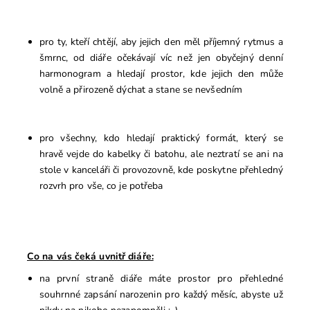
pro ty, kteří chtějí, aby jejich den měl příjemný rytmus a
šmrnc, od diáře očekávají víc než jen obyčejný denní
harmonogram a hledají prostor, kde jejich den může
volně a přirozeně dýchat a stane se nevšedním
pro všechny, kdo hledají praktický formát, který se
hravě vejde do kabelky či batohu, ale neztratí se ani na
stole v kanceláři či provozovně, kde poskytne přehledný
rozvrh pro vše, co je potřeba
Co na vás čeká uvnitř diáře:
na první straně diáře máte prostor pro přehledné
souhrnné zapsání narozenin pro každý měsíc, abyste už