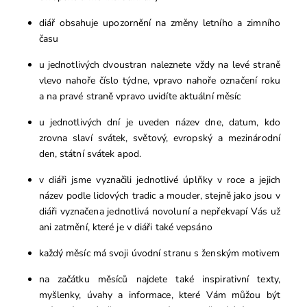
diář obsahuje upozornění na změny letního a zimního
času
u jednotlivých dvoustran naleznete vždy na levé straně
vlevo nahoře číslo týdne, vpravo nahoře označení roku
a na pravé straně vpravo uvidíte aktuální měsíc
u jednotlivých dní je uveden název dne, datum, kdo
zrovna slaví svátek, světový, evropský a mezinárodní
den, státní svátek apod.
v diáři jsme vyznačili jednotlivé úplňky v roce a jejich
název podle lidových tradic a mouder, stejně jako jsou v
diáři vyznačena jednotlivá novoluní a nepřekvapí Vás už
ani zatmění, které je v diáři také vepsáno
každý měsíc má svoji úvodní stranu s ženským motivem
na začátku měsíců najdete také inspirativní texty,
myšlenky, úvahy a informace, které Vám můžou být