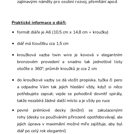
zajímavými náměty pro osobní rozvoj, přemítání apod.
Praktické informace o diáři:
formát diáře je A6 (10,5 cm x 14,8 cm + kroužky)
diář má tloušťku cca 1,5 cm
kroužková vazba twin wire je kovová v elegantním
bronzovém provedení a snadno tak jednotlivé listy
otočíte o 360º; průměr kroužků je cca 2 cm
do kroužkové vazby se dá vložit propiska, tužka či pero
a odpadne Vám tak jejich hledání vždy, když si něco
potřebujete zapsat; vejde se pohodlně dovnitř spirály,
takže nezabírá žádné další místo a je vždy po ruce
p
evné prémiové desky (knižní) se zakulacenými
rohy (desky se používáním přirozeně opotřebovávají, ale
jejich úprava v maximální možné míře zajišťuje, aby byl
diář po celý rok elegantní)