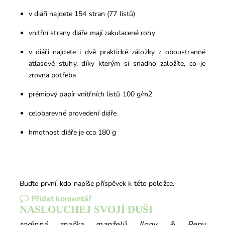
v diáři najdete 154 stran (77 listů)
vnitřní strany diáře mají zakulacené rohy
v diáři najdete i dvě praktické záložky z oboustranné
atlasové stuhy, díky kterým si snadno založíte, co je
zrovna potřeba
prémiový papír vnitřních listů 100 g/m2
celobarevné provedení diáře
hmotnost diáře je cca 180 g
Buďte první, kdo napíše příspěvek k této položce.
Přidat komentář
NASLOUCHEJ SVOJÍ DUŠI
rodinná značka manželů Ilony & Pepy