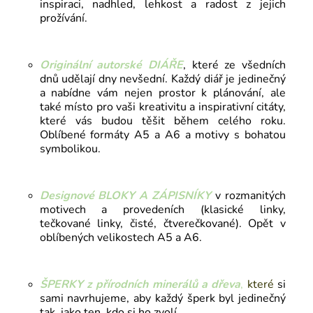
inspiraci, nadhled, lehkost a radost z jejich
prožívání.
Originální autorské
DIÁŘE
, které ze všedních
dnů udělají dny nevšední. Každý diář je jedinečný
a nabídne vám nejen prostor k plánování, ale
také místo pro vaši kreativitu a inspirativní citáty,
které vás budou těšit během celého roku.
Oblíbené formáty A5 a A6 a motivy s bohatou
symbolikou.
Designové BLOKY A ZÁPISNÍKY
v rozmanitých
motivech a provedeních (klasické linky,
tečkované linky, čisté, čtverečkované). Opět v
oblíbených velikostech A5 a A6.
ŠPERKY z přírodních minerálů a dřeva
,
které
si
sami navrhujeme, aby každý šperk byl jedinečný
tak, jako ten, kdo si ho zvolí.