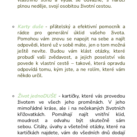
vlastního stínu a vydat se odvážně, s náručí
plnou neděje, svojí osobitou životní cestou.
Karty duše
-
přátelský a efektivní pomocník a
rádce pro generální úklid vašeho života.
Pomohou vám znovu se napojit na sebe a najít
odpovědi, které už v sobě máte, jen o tom možná
ještě nevíte. Budou vám klást otázky, které
probudí vaši zvědavost, a jejich poselství vás
povede k vlastní cestě – takové, která opravdu
odpovídá tomu, kým jste, a ne rolím, které vám
někdo určil.
Život jednoDUŠE
-
kartičky,
které vás provedou
životem ve všech jeho proměnách. V jeho
mimořádné kráse, ale i na nečekaných životních
křižovatkách. Pomáhají najít vnitřní klid,
moudrost a odvahu být skutečně sám
sebou.
Citáty, úvahy a všetečné otázky, které na
kartičkách najdete, vám do všedních dnů dodají