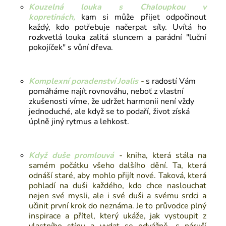
Kouzelná louka s Chaloupkou v
kopretinách,
kam si může přijet odpočinout
každý, kdo potřebuje načerpat síly. Uvítá ho
rozkvetlá louka zalitá sluncem a parádní "luční
pokojíček" s vůní dřeva.
Komplexní poradenství Joalis
-
s radostí Vám
pomáháme najít rovnováhu, neboť z vlastní
zkušenosti víme, že udržet harmonii není vždy
jednoduché, ale když se to podaří, život získá
úplně jiný rytmus a lehkost.
Když duše promlouvá
-
kniha
, která stála na
samém počátku všeho dalšího dění. Ta, která
odnáší staré, aby mohlo přijít nové. Taková, která
pohladí na duši každého, kdo chce naslouchat
nejen své mysli, ale i své duši a svému srdci a
učinit první krok do neznáma. Je to průvodce plný
inspirace a přítel, který ukáže, jak vystoupit z