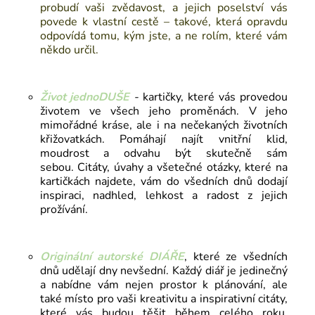
probudí vaši zvědavost, a jejich poselství vás
povede k vlastní cestě – takové, která opravdu
odpovídá tomu, kým jste, a ne rolím, které vám
někdo určil.
Život jednoDUŠE
-
kartičky,
které vás provedou
životem ve všech jeho proměnách. V jeho
mimořádné kráse, ale i na nečekaných životních
křižovatkách. Pomáhají najít vnitřní klid,
moudrost a odvahu být skutečně sám
sebou.
Citáty, úvahy a všetečné otázky, které na
kartičkách najdete, vám do všedních dnů dodají
inspiraci, nadhled, lehkost a radost z jejich
prožívání.
Originální autorské
DIÁŘE
, které ze všedních
dnů udělají dny nevšední. Každý diář je jedinečný
a nabídne vám nejen prostor k plánování, ale
také místo pro vaši kreativitu a inspirativní citáty,
které vás budou těšit během celého roku.