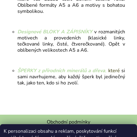
Oblíbené formáty A5 a A6 a motivy s bohatou
symbolikou.
Designové BLOKY A ZÁPISNÍKY
v rozmanitých
motivech a provedeních (klasické linky,
tečkované linky, čisté, čtverečkované). Opět v
oblíbených velikostech A5 a A6.
ŠPERKY z přírodních minerálů a dřeva
,
které
si
sami navrhujeme, aby každý šperk byl jedinečný
tak, jako ten, kdo si ho zvolí.
Obchodní podmínky
K personalizaci obsahu a reklam, poskytování funkcí
Podmínky ochrany osobních údajů