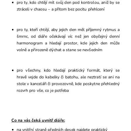
pro ty, kdo chtějí mít svůj den pod kontrolou, aniž by se
ztráceli v chaosu – a přitom bez pocitu přehlcení
pro ty, kteří chtějí, aby jejich den měl příjemný rytmus a
šmrnc, od diáře očekávají víc než jen obyčejný denní
harmonogram a hledají prostor, kde jejich den může
volně a přirozeně dýchat a stane se nevšedním
pro všechny, kdo hledají praktický formát, který se
hravě vejde do kabelky či batohu, ale neztratí se ani na
stole v kanceláři či provozovně, kde poskytne přehledný
rozvrh pro vše, co je potřeba
Co na vás čeká uvnitř diáře:
na vnitřní straně předních desek najdete praktický