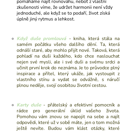
pomáháme najít rovnováhu, neboť z vlastní
zkušenosti víme, že udržet harmonii není vždy
jednoduché, ale když se to podaří, život získá
úplně jiný rytmus a lehkost.
Když duše promlouvá
-
kniha
, která stála na
samém počátku všeho dalšího dění. Ta, která
odnáší staré, aby mohlo přijít nové. Taková, která
pohladí na duši každého, kdo chce naslouchat
nejen své mysli, ale i své duši a svému srdci a
učinit první krok do neznáma. Je to průvodce plný
inspirace a přítel, který ukáže, jak vystoupit z
vlastního stínu a vydat se odvážně, s náručí
plnou neděje, svojí osobitou životní cestou.
Karty duše
-
přátelský a efektivní pomocník a
rádce pro generální úklid vašeho života.
Pomohou vám znovu se napojit na sebe a najít
odpovědi, které už v sobě máte, jen o tom možná
ještě nevíte. Budou vám klást otázky, které