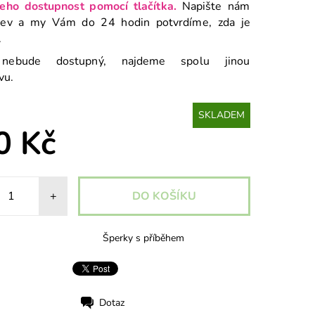
jeho dostupnost pomocí tlačítka.
Napište nám
zev a my Vám do 24 hodin potvrdíme, zda je
.
nebude dostupný, najdeme spolu jinou
ivu.
SKLADEM
0 Kč
+
Šperky s příběhem
Dotaz