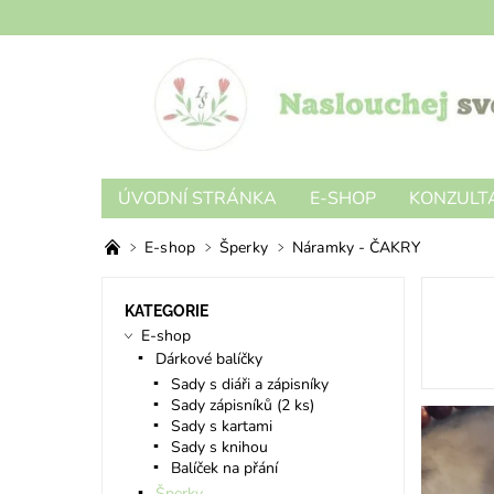
ÚVODNÍ STRÁNKA
E-SHOP
KONZULTA
E-shop
Šperky
Náramky - ČAKRY
KATEGORIE
E-shop
Dárkové balíčky
Sady s diáři a zápisníky
Sady zápisníků (2 ks)
Sady s kartami
Sady s knihou
Balíček na přání
Šperky