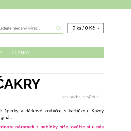
0 ks /
0 Kč
Y
ČLÁNKY
ČAKRY
Naslouchej svojí duši
é šperky v dárkové krabičce s kartičkou. Každý
iginál.
dnáte náramek z nabídky níže, ověřte si u nás