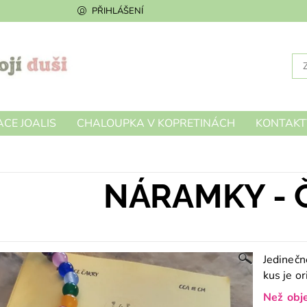
PŘIHLÁŠENÍ
CE JOALIS
CHALOUPKA V KOPRETINÁCH
KONTAKT
NÁRAMKY - 
Jedinečn
kus je or
Než obje