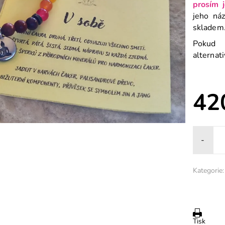
prosím 
jeho ná
skladem
Pokud 
alternat
42
-
Kategorie:
Tisk