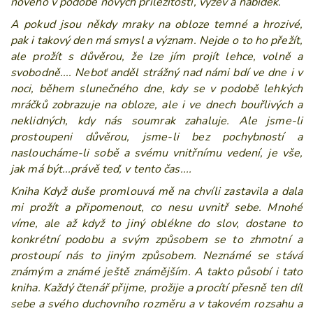
nového v podobě nových příležitostí, výzev a nabídek.
A pokud jsou někdy mraky na obloze temné a hrozivé,
pak i takový den má smysl a význam. Nejde o to ho přežít,
ale prožít s důvěrou, že lze jím projít lehce, volně a
svobodně.... Neboť anděl strážný nad námi bdí ve dne i v
noci, během slunečného dne, kdy se v podobě lehkých
mráčků
zobrazuje na obloze, ale i ve dnech bouřlivých a
neklidných, kdy nás soumrak zahaluje. Ale jsme-li
prostoupeni důvěrou, jsme-li bez pochybností a
nasloucháme-li sobě a svému vnitřnímu vedení, je vše,
jak má být...právě teď, v tento čas....
Kniha Když duše promlouvá mě na chvíli zastavila a dala
mi prožít a připomenout, co nesu uvnitř sebe. Mnohé
víme, ale až když to jiný oblékne do slov, dostane to
konkrétní podobu a svým způsobem se to zhmotní a
prostoupí nás to jiným způsobem. Neznámé se stává
známým a známé ještě známějším. A takto působí i tato
kniha. Každý čtenář přijme, prožije a procítí přesně ten díl
sebe a svého duchovního rozměru a v takovém rozsahu a