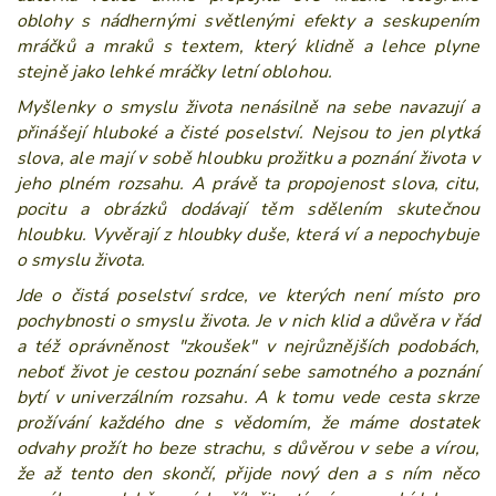
oblohy s nádhernými světlenými efekty a seskupením
mráčků a
mraků s textem, který klidně a lehce plyne
stejně jako lehké mráčky letní oblohou.
Myšlenky o smyslu života nenásilně na sebe navazují a
přinášejí hluboké a čisté poselství. Nejsou to jen plytká
slova, ale mají v sobě hloubku prožitku a poznání života v
jeho plném rozsahu. A
právě ta propojenost slova, citu,
pocitu a obrázků dodávají těm sdělením skutečnou
hloubku. Vyvěrají z hloubky duše, která ví a nepochybuje
o smyslu života.
Jde o čistá poselství srdce, ve kterých není místo pro
pochybnosti o smyslu života. Je v nich klid a důvěra v řád
a též oprávněnost "zkoušek" v nejrůznějších podobách,
neboť život je cestou poznání sebe samotného a poznání
bytí v univerzálním rozsahu. A k tomu vede cesta skrze
prožívání každého dne s vědomím, že máme dostatek
odvahy prožít ho beze strachu, s důvěrou v
sebe a vírou,
že až tento den skončí, přijde nový den a s ním něco