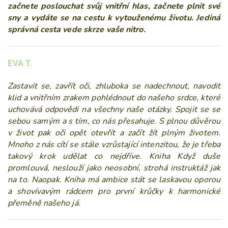
začnete poslouchat svůj vnitřní hlas, začnete plnit své
sny a vydáte se na cestu k
vytouženému životu. Jediná
správná cesta vede skrze vaše nitro.
EVA T.
Zastavit se, zavřít oči, zhluboka se nadechnout, navodit
klid a vnitřním zrakem pohlédnout do našeho srdce, které
uchovává odpovědi na všechny naše otázky. Spojit se se
sebou samým a s tím, co nás přesahuje. S plnou důvěrou
v život pak oči opět otevřít a začít žít plným životem.
Mnoho z
nás cítí se stále vzrůstající intenzitou, že je třeba
takový krok udělat co nejdříve. Kniha Když duše
promlouvá, neslouží jako neosobní, strohá instruktáž jak
na to. Naopak. Kniha má ambice stát se laskavou oporou
a shovívavým rádcem pro první krůčky k harmonické
přeměně našeho já.