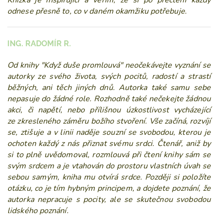
Knížka je
inspirující a věřím, že si po přečtení každý
odnese přesně to, co v daném okamžiku potřebuje
.
ING. RADOMÍR R.
Od knihy "Když duše promlouvá" neočekávejte vyznání se
autorky ze svého života, svých pocitů, radostí a strastí
běžných, ani těch jiných dnů. Autorka také samu sebe
nepasuje do žádné role. Rozhodně také nečekejte žádnou
akci, či napětí, nebo přílišnou úzkostlivost vycházející
ze
zkresleného záměru božího stvoření. Vše začíná, rozvíjí
se, ztišuje a v linii naděje souzní se
svobodou, kterou je
ochoten každý z nás přiznat svému srdci. Čtenář, aniž by
si to plně uvědomoval, rozmlouvá při čtení knihy sám se
svým srdcem a je vtahován do prostoru vlastních úvah se
sebou samým, kniha mu otvírá srdce. Později si položíte
otázku, co je tím hybným principem, a dojdete poznání, že
autorka nepracuje s pocity, ale se skutečnou svobodou
lidského poznání.