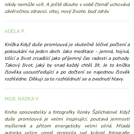
nikdy nemůže vzít. A ještě dlouho v sobě čtenář uchovává
závěrečnou zdravici, vítej, nový živote, buď zdráv.
ADÉLA P.
Knížka Když duše promlouvá je skutečně léčivé počtení a
pokoukání na jeden dech. Jako meditace - jemná, hojivá,
tišící a život zrcadlící jako příjemný čas radosti a pohody.
Takový život, jaký by snad každý chtěl žít. Je to knížka
člověka usoustřeďující a po dočtení se najednou člověk
rozhlédne. Děkuji za to rozhlédnutí se a zvednutí hlavy.
MGR. RADKA V.
Kniha spisovatelky a fotografky Ilonky Šplíchalové Když
duše promlouvá je velmi inspirující, poutavá jemností
myšlenek a přitom energeticky velmi silná. Mladá
autorka velice umně propojila své krásné fotografie