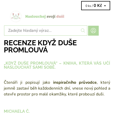
0 Kč
0 ks /
RECENZE KDYŽ DUŠE
PROMLOUVÁ
„KDYŽ DUŠE PROMLOUVÁ“ – KNIHA, KTERÁ VÁS UČÍ
NASLOUCHAT SAMI SOBĚ.
Čtenáři ji popisují jako
inspiračního průvodce
, který
jemně zastaví běh každodenních dní, vnese nový pohled a
otevře prostor pro malé okamžiky, které probouzí duši.
MICHAELA Č.