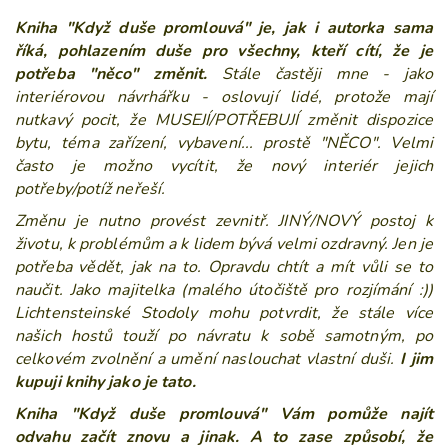
Kniha "Když duše promlouvá" je, jak i autorka sama
říká, pohlazením duše pro všechny,
kteří cítí, že je
potřeba "něco" změnit.
Stále častěji mne - jako
interiérovou návrhářku - oslovují lidé, protože mají
nutkavý pocit, že MUSEJÍ/POTŘEBUJÍ změnit dispozice
bytu, téma zařízení, vybavení... prostě "NĚCO". Velmi
často je možno vycítit, že nový interiér jejich
potřeby/potíž neřeší.
Změnu je nutno provést zevnitř. JINÝ/NOVÝ postoj k
životu, k problémům a k lidem bývá velmi ozdravný. Jen je
potřeba vědět, jak na to. Opravdu chtít a mít vůli se to
naučit. Jako majitelka (malého útočiště pro rozjímání :))
Lichtensteinské Stodoly mohu potvrdit, že stále více
našich hostů touží po návratu k sobě samotným, po
celkovém zvolnění a umění naslouchat vlastní duši.
I jim
kupuji knihy jako je tato.
Kniha "Když duše promlouvá"
Vám pomůže najít
odvahu začít znovu a jinak. A to zase způsobí, že