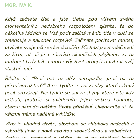
MGR. IVA K.
Když začnete číst a jste třeba pod vlivem svého
momentálního nedobrého rozpoložení, zjistíte, že po
několika řádcích se
Váš pocit začíná měnit, tíže v duši se
zmenšuje a nakonec rozplývá. Začínáte pociťovat radost,
otvíráte svoje oči i srdce dokořán. Přichází pocit vděčnosti
za život, ať už je v různých okamžicích jakýkoliv, za tu
možnost tady být a moci svůj život uchopit a vybrat svůj
vlastní směr.
Říkáte si: "Proč mě to dřív nenapadlo, proč na to
přicházím až teď?" A nestydíte se ani za slzy, které takový
pocit provázejí. Nestydíte se ani za chyby, které jste kdy
udělali, protože si
uvědomíte jejich velkou hodnotu,
kterou nám do dalšího života přinášejí. Uvědomíte si, že
všichni máme nadějné vyhlídky.
Vždy je vhodná chvíle, abychom se zhluboka nadechli a
vykročili jinak s nově nabytou sebedůvěrou a sebeúctou.