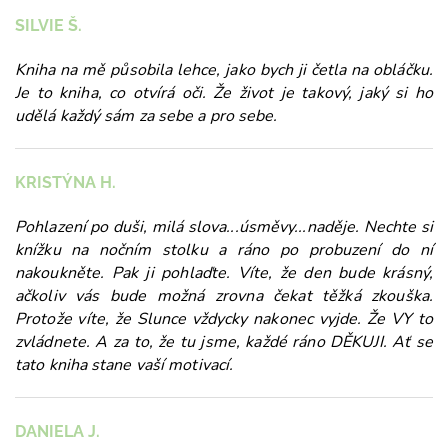
SILVIE Š.
Kniha na mě působila lehce, jako bych ji četla na obláčku.
Je to kniha, co otvírá oči. Že život je
takový, jaký si ho
udělá každý sám za sebe a pro sebe.
KRISTÝNA H.
Pohlazení po duši, milá slova...úsměvy...naděje. Nechte si
knížku na nočním stolku a ráno po
probuzení do ní
nakoukněte. Pak ji pohlaďte. Víte, že den bude krásný,
ačkoliv vás bude možná zrovna čekat těžká zkouška.
Protože víte, že Slunce vždycky nakonec vyjde. Že VY to
zvládnete. A za to, že tu jsme, každé ráno DĚKUJI. Ať se
tato kniha stane vaší motivací.
DANIELA J.