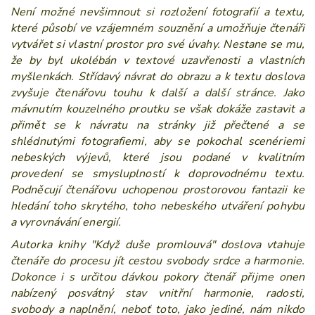
Není možné nevšimnout si rozložení fotografií a textu,
které působí ve vzájemném souznění a
umožňuje čtenáři
vytvářet si vlastní prostor pro své úvahy. Nestane se mu,
že by byl ukolébán v textové uzavřenosti a vlastních
myšlenkách. Střídavý návrat do obrazu a k textu doslova
zvyšuje čtenářovu touhu k další a další stránce. Jako
mávnutím kouzelného proutku se
však dokáže zastavit a
přimět se k návratu na stránky již přečtené a se
shlédnutými fotografiemi, aby se pokochal scenériemi
nebeských výjevů, které jsou podané v kvalitním
provedení se
smysluplností k doprovodnému textu.
Podněcují čtenářovu uchopenou prostorovou fantazii ke
hledání toho skrytého, toho nebeského utváření pohybu
a vyrovnávání energií.
Autorka knihy "Když duše promlouvá" doslova vtahuje
čtenáře do procesu jít cestou svobody srdce a harmonie.
Dokonce i
s
určitou dávkou pokory čtenář přijme onen
nabízený posvátný stav vnitřní harmonie, radosti,
svobody a naplnění, neboť toto, jako jediné, nám nikdo