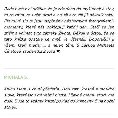
Ráda bych k ní sdělila, že je zde dáno do myšlenek a slov,
to co cítím ve svém srdci a v duši a co žiji již několik roků.
Pravdivá slova jsou doplněny nádhernými fotografiemi-
momenty, které nás obklopují každý den. Stačí se jen
ztišit a vnímat tyto zázraky Života. Děkuji s úctou, že se
tato knížka dostala ke mně. Je úžasná!!! Doporučuji ji
všem, kteří hledají.... a nejen těm. S Láskou Michaela
Číhalová, studentka Života
❤,
MICHALA Š.
Knihu jsem s chutí přečetla. Jsou tam krásná a moudrá
slova, která jsou mi velmi blízká. Hlavně mému srdci, mé
duši. Bude to vzácný knižní poklad do knihovny či na noční
stolek.