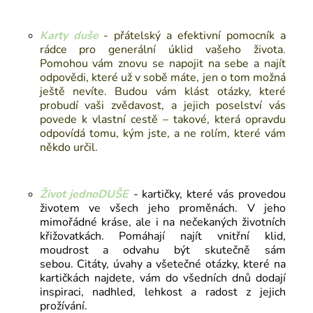
Karty duše
-
přátelský a efektivní pomocník a
rádce pro generální úklid vašeho života.
Pomohou vám znovu se napojit na sebe a najít
odpovědi, které už v sobě máte, jen o tom možná
ještě nevíte. Budou vám klást otázky, které
probudí vaši zvědavost, a jejich poselství vás
povede k vlastní cestě – takové, která opravdu
odpovídá tomu, kým jste, a ne rolím, které vám
někdo určil.
Život jednoDUŠE
-
kartičky,
které vás provedou
životem ve všech jeho proměnách. V jeho
mimořádné kráse, ale i na nečekaných životních
křižovatkách. Pomáhají najít vnitřní klid,
moudrost a odvahu být skutečně sám
sebou.
Citáty, úvahy a všetečné otázky, které na
kartičkách najdete, vám do všedních dnů dodají
inspiraci, nadhled, lehkost a radost z jejich
prožívání.