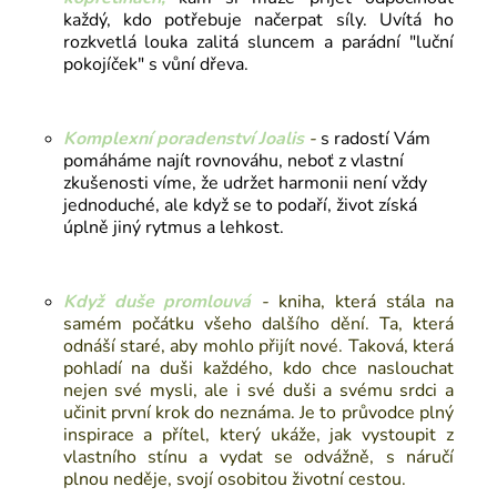
každý, kdo potřebuje načerpat síly. Uvítá ho
rozkvetlá louka zalitá sluncem a parádní "luční
pokojíček" s vůní dřeva.
Komplexní poradenství Joalis
-
s radostí Vám
pomáháme najít rovnováhu, neboť z vlastní
zkušenosti víme, že udržet harmonii není vždy
jednoduché, ale když se to podaří, život získá
úplně jiný rytmus a lehkost.
Když duše promlouvá
-
kniha
, která stála na
samém počátku všeho dalšího dění. Ta, která
odnáší staré, aby mohlo přijít nové. Taková, která
pohladí na duši každého, kdo chce naslouchat
nejen své mysli, ale i své duši a svému srdci a
učinit první krok do neznáma. Je to průvodce plný
inspirace a přítel, který ukáže, jak vystoupit z
vlastního stínu a vydat se odvážně, s náručí
plnou neděje, svojí osobitou životní cestou.