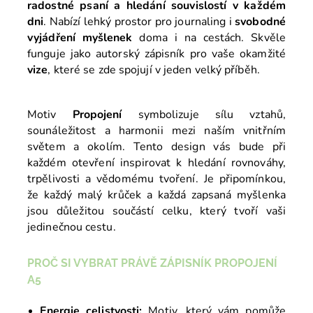
radostné psaní a hledání souvislostí v každém
dni
. Nabízí lehký prostor pro journaling i
svobodné
vyjádření myšlenek
doma i na cestách. Skvěle
funguje jako autorský zápisník pro vaše okamžité
vize
, které se zde spojují v jeden velký příběh.
Motiv
Propojení
symbolizuje sílu vztahů,
sounáležitost a harmonii mezi naším vnitřním
světem a okolím. Tento design vás bude při
každém otevření inspirovat k hledání rovnováhy,
trpělivosti a vědomému tvoření. Je připomínkou,
že každý malý krůček a každá zapsaná myšlenka
jsou důležitou součástí celku, který tvoří vaši
jedinečnou cestu.
PROČ SI VYBRAT PRÁVĚ ZÁPISNÍK PROPOJENÍ
A5
Energie celistvosti:
Motiv, který vám pomůže