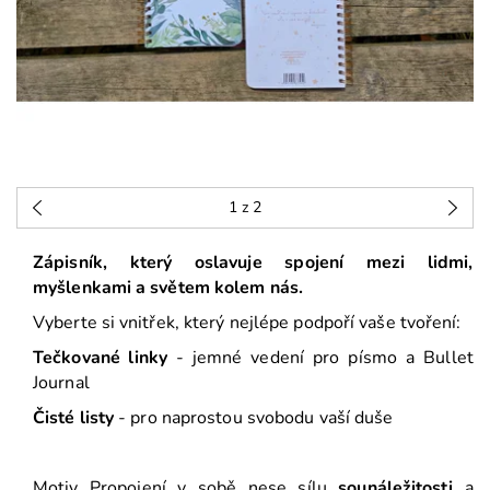
1
z 2
Zápisník, který oslavuje spojení mezi lidmi,
myšlenkami a světem kolem nás.
Vyberte si vnitřek, který nejlépe podpoří vaše tvoření:
Tečkované linky
- jemné vedení pro písmo a Bullet
Journal
Čisté listy
- pro naprostou svobodu vaší duše
Motiv Propojení v sobě nese sílu
sounáležitosti
a