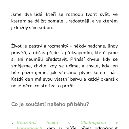
Jsme dva lidé, kteří se rozhodli tvořit svět, ve
kterém se dá žít pomaleji, radostněji, a ve kterém
je každý sám sebou.
Život je pestrý a rozmanitý - někdy nadchne, jindy
prověří, a občas přijde s překvapením, které jsme
si ani neuměli představit. Přináší chvíle, kdy se
smějeme, chvíle, kdy se učíme, a chvíle, kdy jen
tiše pozorujeme, jak všechno plyne kolem nás.
Každý den má svou vlastní barvu a každý okamžik
nese něco, co stojí za to prožít.
Co je součástí našeho příběhu?
Kouzelná louka s Chaloupkou v
kopretinách,
kam si může přijet odpočinout