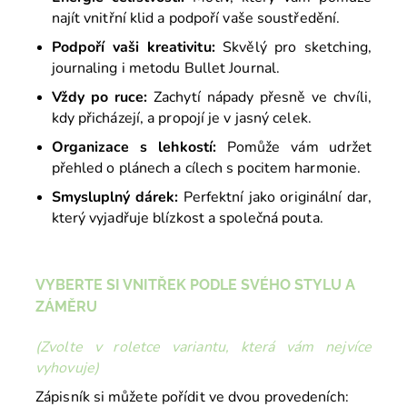
najít vnitřní klid a podpoří vaše soustředění.
Podpoří vaši kreativitu:
Skvělý pro sketching,
journaling i metodu Bullet Journal.
Vždy po ruce:
Zachytí nápady přesně ve chvíli,
kdy přicházejí, a propojí je v jasný celek.
Organizace s lehkostí:
Pomůže vám udržet
přehled o plánech a cílech s pocitem harmonie.
Smysluplný dárek:
Perfektní jako originální dar,
který vyjadřuje blízkost a společná pouta.
VYBERTE SI VNITŘEK PODLE SVÉHO STYLU A
ZÁMĚRU
(Zvolte v roletce variantu, která vám nejvíce
vyhovuje)
Zápisník si můžete pořídit ve dvou provedeních: