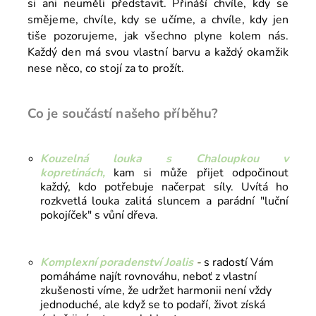
si ani neuměli představit. Přináší chvíle, kdy se
smějeme, chvíle, kdy se učíme, a chvíle, kdy jen
tiše pozorujeme, jak všechno plyne kolem nás.
Každý den má svou vlastní barvu a každý okamžik
nese něco, co stojí za to prožít.
Co je součástí našeho příběhu?
Kouzelná louka s Chaloupkou v
kopretinách,
kam si může přijet odpočinout
každý, kdo potřebuje načerpat síly. Uvítá ho
rozkvetlá louka zalitá sluncem a parádní "luční
pokojíček" s vůní dřeva.
Komplexní poradenství Joalis
-
s radostí Vám
pomáháme najít rovnováhu, neboť z vlastní
zkušenosti víme, že udržet harmonii není vždy
jednoduché, ale když se to podaří, život získá