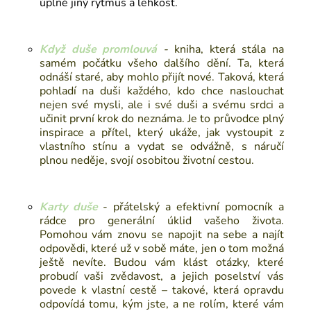
úplně jiný rytmus a lehkost.
Když duše promlouvá
-
kniha
, která stála na
samém počátku všeho dalšího dění. Ta, která
odnáší staré, aby mohlo přijít nové. Taková, která
pohladí na duši každého, kdo chce naslouchat
nejen své mysli, ale i své duši a svému srdci a
učinit první krok do neznáma. Je to průvodce plný
inspirace a přítel, který ukáže, jak vystoupit z
vlastního stínu a vydat se odvážně, s náručí
plnou neděje, svojí osobitou životní cestou.
Karty duše
-
přátelský a efektivní pomocník a
rádce pro generální úklid vašeho života.
Pomohou vám znovu se napojit na sebe a najít
odpovědi, které už v sobě máte, jen o tom možná
ještě nevíte. Budou vám klást otázky, které
probudí vaši zvědavost, a jejich poselství vás
povede k vlastní cestě – takové, která opravdu
odpovídá tomu, kým jste, a ne rolím, které vám