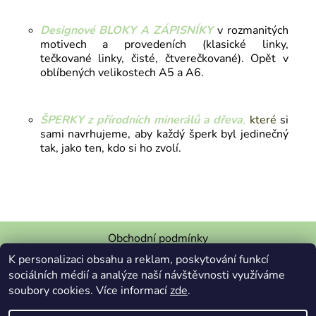
Designové BLOKY A ZÁPISNÍKY
v rozmanitých
motivech a provedeních (klasické linky,
tečkované linky, čisté, čtverečkované). Opět v
oblíbených velikostech A5 a A6.
ŠPERKY z přírodních minerálů a dřeva
,
které
si
sami navrhujeme, aby každý šperk byl jedinečný
tak, jako ten, kdo si ho zvolí.
Obchodní podmínky
K personalizaci obsahu a reklam, poskytování funkcí
Podmínky ochrany osobních údajů
sociálních médií a analýze naší návštěvnosti využíváme
Vzor odstoupení od smlouvy
Upozornění šperky
soubory cookies. Více informací
zde
.