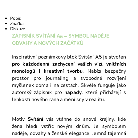
Popis
Značka
Diskuze
ZÁPISNÍK SVÍTÁNÍ A5 –
SYMBOL NADĚJE,
ODVAHY A NOVÝCH ZAČÁTKŮ
Inspirativní poznámkový blok Svítání A5 je stvořen
pro každodenní zachycení vašich vizí, vnitřních
monologů i kreativní tvorbu
. Nabízí bezpečný
prostor pro journaling a svobodné rozvíjení
myšlenek doma i na cestách. Skvěle funguje jako
autorský zápisník pro
nápady
, které přicházejí s
lehkostí nového rána a mění sny v realitu.
Motiv
Svítání
vás vtáhne do snové krajiny, kde
žena hledí vstříc novým dnům. Je symbolem
naděje, odvahy a ženské elegance. Jemná tajemná