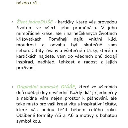
někdo určil.
Život jednoDUŠE
-
kartičky,
které vás provedou
životem ve všech jeho proměnách. V jeho
mimořádné kráse, ale i na nečekaných životních
křižovatkách. Pomáhají najít vnitřní klid,
moudrost a odvahu být skutečně sám
sebou.
Citáty, úvahy a všetečné otázky, které na
kartičkách najdete, vám do všedních dnů dodají
inspiraci, nadhled, lehkost a radost z jejich
prožívání.
Originální autorské
DIÁŘE
, které ze všedních
dnů udělají dny nevšední. Každý diář je jedinečný
a nabídne vám nejen prostor k plánování, ale
také místo pro vaši kreativitu a inspirativní citáty,
které vás budou těšit během celého roku.
Oblíbené formáty A5 a A6 a motivy s bohatou
symbolikou.