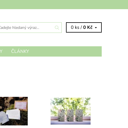
0 ks /
0 Kč
Y
ČLÁNKY