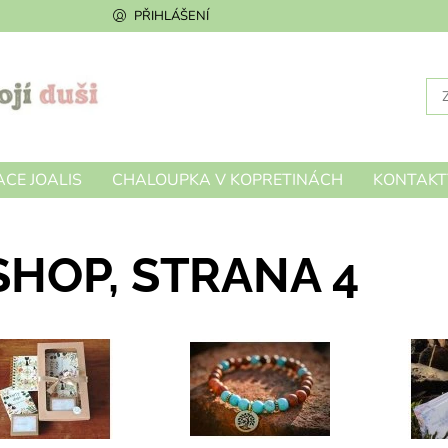
PŘIHLÁŠENÍ
CE JOALIS
CHALOUPKA V KOPRETINÁCH
KONTAKT
SHOP
, STRANA 4