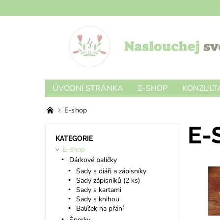
ÚVODNÍ STRÁNKA
E-SHOP
KONZULTA
E-shop
E-
KATEGORIE
E-shop
Dárkové balíčky
Sady s diáři a zápisníky
Sady zápisníků (2 ks)
Sady s kartami
Sady s knihou
Balíček na přání
Šperky